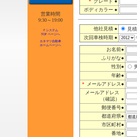
＊
グレード ●
ボディカラー ●
営業時間
9:30～19:00
他社見積 ●
見積
Ｆシステム
TOP ページへ
次回車検時期 ●
カネマツ自動車
ホームページへ
お名前●
ふりがな●
性別●
年齢●
＊
メールアドレス●
メールアドレス
（確認） ●
郵便番号●
都道府県●
市区町村●
番地●