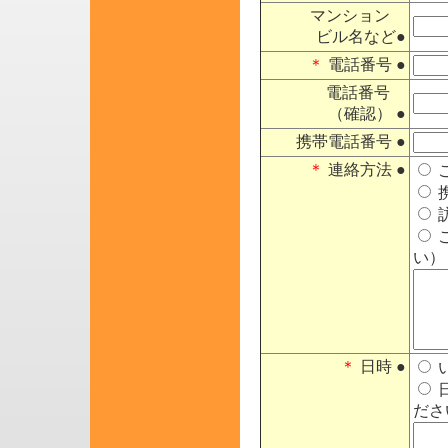
マンション
ビル名など●
＊
電話番号 ●
電話番号
（確認） ●
携帯電話番号 ●
＊
連絡方法 ●
い）
＊
日時 ●
ださ