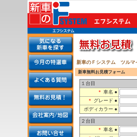
新車のＦシステム ツルマ
新車無料お見積フォーム
１台目
＊
車名 ●
＊
グレード ●
ボディカラー ●
２台目
＊
車名 ●